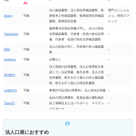
XM
–
–
み)
法人確認書類、法人現住所確認書類、取
専門コンシェル
Axiory
可能
締役本人性確認書類、取締役現住所確認
ジュ、特別スプ
書類、取締役決定書
レッド
履歴事項全部証明書の写し、法人の現在
Tradeview
可能
住所確認書類、代表者・役員の身分証明
–
書、代表者・役員の現在住所確認書類
法人の定款の写し、代表者の本人確認書
FBS
可能
–
類
Hotforex
可能
記載なし
–
法人登録の証明書類、法人が為替取引承
諾している証明書、株主名簿、法人の現
iFOREX
可能
–
住所書類、取引を行う個人の本人確認書
類、取引を行う個人の現住所書類
LAND-FX
可能
事業許可証(登記簿謄本)、法人居住証明書
–
会社の登記簿謄本、役員全員の運転免許
TitanFX
可能
証と保険証またはパスポート、マイナン
–
バーカード
法人口座におすすめ