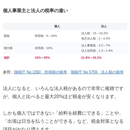
個人事業主と法人の税率の違い
個人
法人
法人税：15～23.2%
国税
所得税：5～45%
地方法人税：2～2.4%
法人事業税：3.5～7%
地方税
住民税：10%
法人住民税：1.3～1.6%
合計
15%～55%
21.8%～33.2%
参照：
国税庁 No.2260 所得税の税率
、
国税庁 No.5759 法人税の税率
法人になると、いろんな法人税があるので非常に複雑です
が、個人と比べると最大20%ほど税金が安くなります。
しかも個人ではできない「給料を経費にできる」ことや、
「出張は日当を払うことができる」など、税金対策となる
項目がかなり増えます。