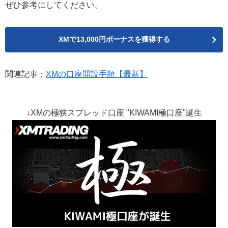
ぜひ参考にしてください。
XMで13,000円ボーナスを獲得する
関連記事：
XMの口座開設手順【最新】
↓XMの極狭スプレッド口座 "KIWAMI極口座"誕生