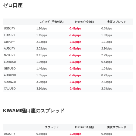
ゼロ口座
ｽﾌﾟﾚｯﾄﾞ(手数料込)
ｷｬｯｼｭﾊﾞｯｸ金額
実質スプレッド
USDJPY
1.10pips
-0.42pips
0.68pips
EURJPY
1.45pips
-0.42pips
1.03pips
GBPJPY
2.33pips
-0.42pips
1.91pips
AUDJPY
2.52pips
-0.42pips
2.10pips
NZDJPY
3.41pips
-0.42pips
2.99pips
EURUSD
1.06pips
-0.42pips
0.64pips
GBPUSD
1.46pips
-0.42pips
1.04pips
AUDUSD
1.35pips
-0.42pips
0.93pips
AUDNZD
3.25pips
-0.42pips
2.83pips
XAUUSD
3.10pips
-0.42pips
2.68pips
KIWAMI極口座のスプレッド
スプレッド
ｷｬｯｼｭﾊﾞｯｸ金額
実質スプレッド
USDJPY
0.85pips
-0.25pips
0.60pips