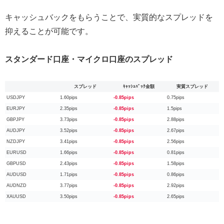
キャッシュバックをもらうことで、実質的なスプレッドを
抑えることが可能です。
スタンダード口座・マイクロ口座のスプレッド
スプレッド
ｷｬｯｼｭﾊﾞｯｸ金額
実質スプレッド
USDJPY
1.60pips
-0.85pips
0.75pips
EURJPY
2.35pips
-0.85pips
1.5pips
GBPJPY
3.73pips
-0.85pips
2.88pips
AUDJPY
3.52pips
-0.85pips
2.67pips
NZDJPY
3.41pips
-0.85pips
2.56pips
EURUSD
1.66pips
-0.85pips
0.81pips
GBPUSD
2.43pips
-0.85pips
1.58pips
AUDUSD
1.71pips
-0.85pips
0.86pips
AUDNZD
3.77pips
-0.85pips
2.92pips
XAUUSD
3.50pips
-0.85pips
2.65pips