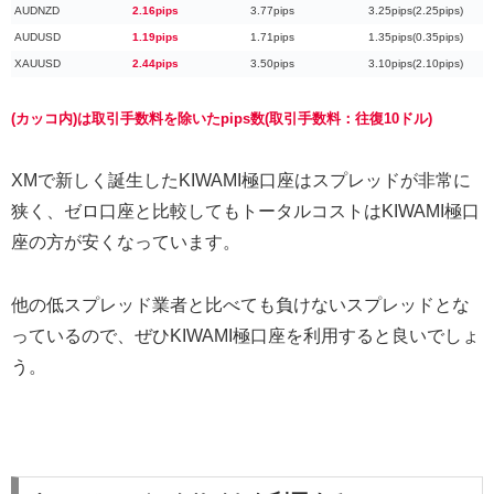
AUDNZD
2.16pips
3.77pips
3.25pips(2.25pips)
AUDUSD
1.19pips
1.71pips
1.35pips(0.35pips)
XAUUSD
2.44pips
3.50pips
3.10pips(2.10pips)
(カッコ内)は取引手数料を除いたpips数(取引手数料：往復10ドル)
XMで新しく誕生したKIWAMI極口座はスプレッドが非常に
狭く、ゼロ口座と比較してもトータルコストはKIWAMI極口
座の方が安くなっています。
他の低スプレッド業者と比べても負けないスプレッドとな
っているので、ぜひKIWAMI極口座を利用すると良いでしょ
う。