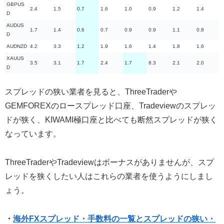
GBPUS
2.4
1.5
0.7
1.6
1.0
0.9
1.2
1.4
D
AUDUS
1.7
1.4
0.6
0.7
0.9
0.9
1.1
0.8
D
AUDNZD
4.2
3.3
1.2
1.9
1.6
1.4
1.8
1.6
XAUUS
3.5
3.1
1.7
2.4
1.7
8.3
2.1
2.0
D
スプレッドの狭い業者を見ると、ThreeTraderや
GEMFOREXのロースプレッド口座、Tradeviewのスプレッ
ドが狭く、KIWAMI極口座と比べても断然スプレッドが狭く
なっています。
ThreeTraderやTradeviewはボーナスがありませんが、スプ
レッドを狭くしたい人はこれらの業者を使うようにしまし
ょう。
・
海外FXスプレッド・手数料の一覧とスプレッドの狭い・