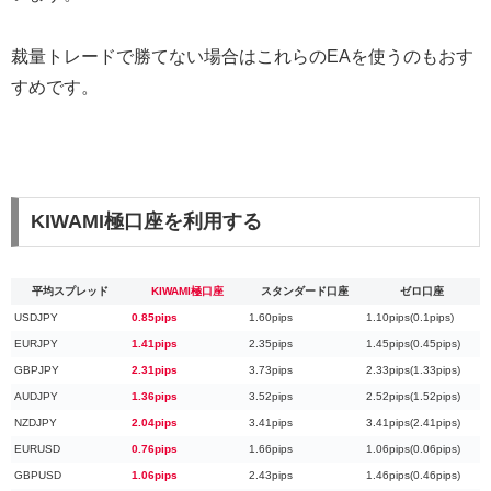
裁量トレードで勝てない場合はこれらのEAを使うのもおす
すめです。
KIWAMI極口座を利用する
平均スプレッド
KIWAMI極口座
スタンダード口座
ゼロ口座
USDJPY
0.85pips
1.60pips
1.10pips(0.1pips)
EURJPY
1.41pips
2.35pips
1.45pips(0.45pips)
GBPJPY
2.31pips
3.73pips
2.33pips(1.33pips)
AUDJPY
1.36pips
3.52pips
2.52pips(1.52pips)
NZDJPY
2.04pips
3.41pips
3.41pips(2.41pips)
EURUSD
0.76pips
1.66pips
1.06pips(0.06pips)
GBPUSD
1.06pips
2.43pips
1.46pips(0.46pips)