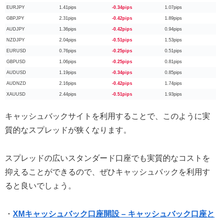
EURJPY
1.41pips
-0.34pips
1.07pips
GBPJPY
2.31pips
-0.42pips
1.89pips
AUDJPY
1.36pips
-0.42pips
0.94pips
NZDJPY
2.04pips
-0.51pips
1.53pips
EURUSD
0.76pips
-0.25pips
0.51pips
GBPUSD
1.06pips
-0.25pips
0.81pips
AUDUSD
1.19pips
-0.34pips
0.85pips
AUDNZD
2.16pips
-0.42pips
1.74pips
XAUUSD
2.44pips
-0.51pips
1.93pips
キャッシュバックサイトを利用することで、このように実
質的なスプレッドが狭くなります。
スプレッドの広いスタンダード口座でも実質的なコストを
抑えることができるので、ぜひキャッシュバックを利用す
ると良いでしょう。
・
XMキャッシュバック口座開設 – キャッシュバック口座と