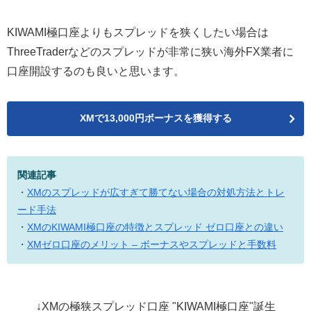
KIWAMI極口座よりもスプレッドを狭くしたい場合は
ThreeTraderなどのスプレッドが非常に狭い海外FX業者に
口座開設するのも良いと思います。
XMで13,000円ボーナスを獲得する
関連記事
・
XMのスプレッドが広すぎて勝てない場合の対処方法とトレ
ード手法
・
XMのKIWAMI極口座の特徴とスプレッド ゼロ口座との違い
・
XMゼロ口座のメリット – ボーナスやスプレッドと手数料
↓XMの極狭スプレッド口座 "KIWAMI極口座"誕生