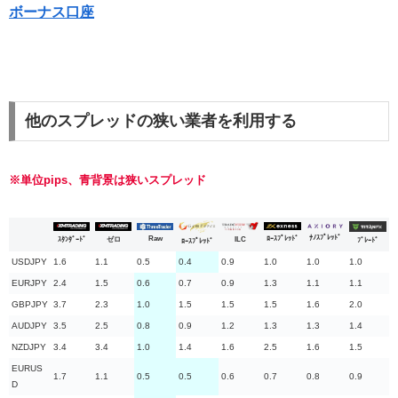
ボーナス口座
他のスプレッドの狭い業者を利用する
※単位pips、青背景は狭いスプレッド
ﾅﾉｽﾌﾟﾚｯﾄﾞ
Raw
ﾛｰｽﾌﾟﾚｯﾄﾞ
ILC
ｽﾀﾝﾀﾞｰﾄﾞ
ゼロ
ﾌﾞﾚｰﾄﾞ
ﾛｰｽﾌﾟﾚｯﾄﾞ
USDJPY
1.6
1.1
0.5
0.4
0.9
1.0
1.0
1.0
EURJPY
2.4
1.5
0.6
0.7
0.9
1.3
1.1
1.1
GBPJPY
3.7
2.3
1.0
1.5
1.5
1.5
1.6
2.0
AUDJPY
3.5
2.5
0.8
0.9
1.2
1.3
1.3
1.4
NZDJPY
3.4
3.4
1.0
1.4
1.6
2.5
1.6
1.5
EURUS
1.7
1.1
0.5
0.5
0.6
0.7
0.8
0.9
D