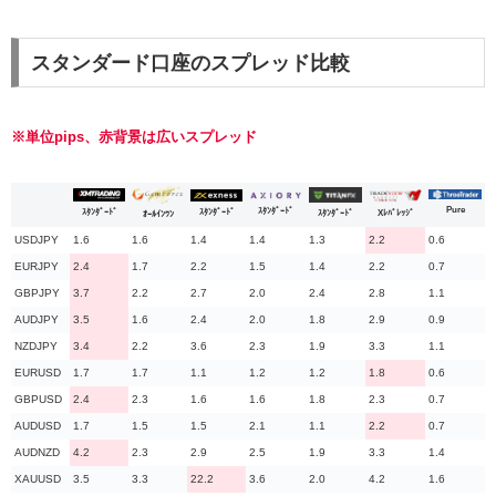
スタンダード口座のスプレッド比較
※単位pips、赤背景は広いスプレッド
Pure
ｽﾀﾝﾀﾞｰﾄﾞ
ｽﾀﾝﾀﾞｰﾄﾞ
ｽﾀﾝﾀﾞｰﾄﾞ
Xﾚﾊﾞﾚｯｼﾞ
ｽﾀﾝﾀﾞｰﾄﾞ
ｵｰﾙｲﾝﾜﾝ
USDJPY
1.6
1.6
1.4
1.4
1.3
2.2
0.6
EURJPY
2.4
1.7
2.2
1.5
1.4
2.2
0.7
GBPJPY
3.7
2.2
2.7
2.0
2.4
2.8
1.1
AUDJPY
3.5
1.6
2.4
2.0
1.8
2.9
0.9
NZDJPY
3.4
2.2
3.6
2.3
1.9
3.3
1.1
EURUSD
1.7
1.7
1.1
1.2
1.2
1.8
0.6
GBPUSD
2.4
2.3
1.6
1.6
1.8
2.3
0.7
AUDUSD
1.7
1.5
1.5
2.1
1.1
2.2
0.7
AUDNZD
4.2
2.3
2.9
2.5
1.9
3.3
1.4
XAUUSD
3.5
3.3
22.2
3.6
2.0
4.2
1.6