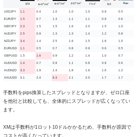
Raw
ﾅﾉｽﾌﾟﾚｯﾄﾞ
ﾛｰｽﾌﾟﾚｯﾄﾞ
ゼロ
ILC
ﾌﾞﾚｰﾄﾞ
ﾛｰｽﾌﾟﾚｯﾄﾞ
USDJPY
1.1
0.4
1.0
1.0
1.0
0.9
0.5
EURJPY
1.5
0.7
1.3
1.1
1.1
0.9
0.6
GBPJPY
2.3
1.5
1.5
1.6
2.0
1.5
1.0
AUDJPY
2.5
0.9
1.3
1.3
1.4
1.2
0.8
NZDJPY
3.4
1.4
2.5
1.6
1.5
1.6
1.0
EURUSD
1.1
0.5
0.7
0.8
0.9
0.6
0.5
GBPUSD
1.5
1.6
0.9
1.2
1.4
1.0
0.7
AUDUSD
1.4
0.7
0.9
1.1
0.8
0.9
0.6
AUDNZD
3.3
1.9
1.4
1.8
1.6
1.6
1.2
XAUUSD
3.1
2.4
8.3
2.1
2.0
1.7
1.7
手数料をpips換算したスプレッドとなりますが、ゼロ口座
を他社と比較しても、全体的にスプレッドが広くなってい
ます。
XMは手数料が1ロット10ドルかかるため、手数料が原因で
コストが高くなっています。