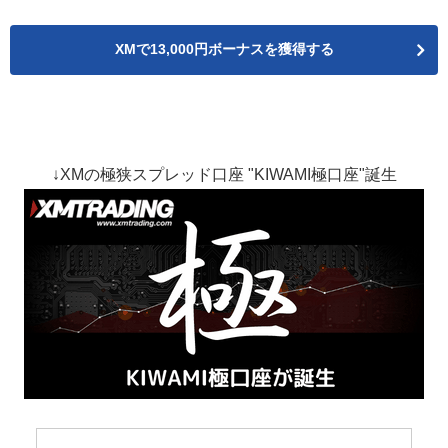
XMで13,000円ボーナスを獲得する
↓XMの極狭スプレッド口座 "KIWAMI極口座"誕生